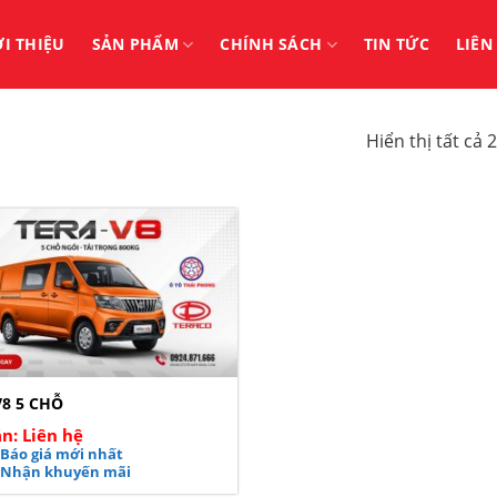
ỚI THIỆU
SẢN PHẨM
CHÍNH SÁCH
TIN TỨC
LIÊN
Hiển thị tất cả 
V8 5 CHỖ
n: Liên hệ
Báo giá mới nhất
Nhận khuyến mãi