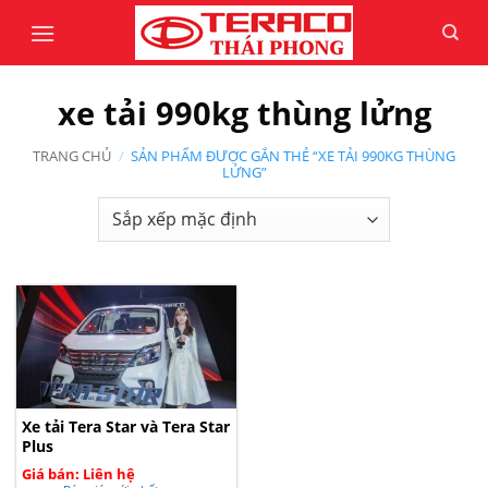
Bỏ
qua
nội
dung
xe tải 990kg thùng lửng
TRANG CHỦ
/
SẢN PHẨM ĐƯỢC GẮN THẺ “XE TẢI 990KG THÙNG
LỬNG”
Xe tải Tera Star và Tera Star
Plus
Giá bán: Liên hệ