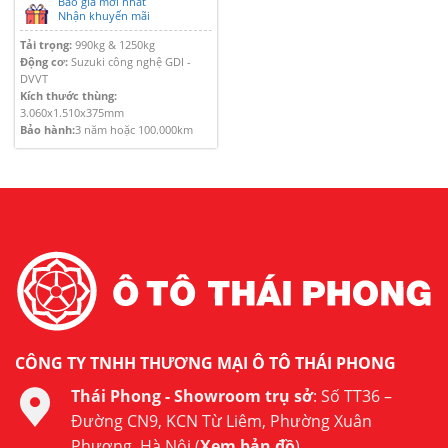
Báo giá mới nhất
Nhận khuyến mãi
Tải trọng:
990kg & 1250kg
Động cơ:
Suzuki công nghệ GDI -
DVVT
Kích thước thùng:
3.060x1.510x375mm
Bảo hành:
3 năm hoặc 100.000km
CÔNG TY TNHH THƯƠNG MẠI Ô TÔ THÁI PHONG
Thái Phong - Showroom trụ sở
: Số TT36 –
Đường CN9, KCN Từ Liêm, Phường Xuân
Phương, Hà Nội (
Xem bản đồ
)